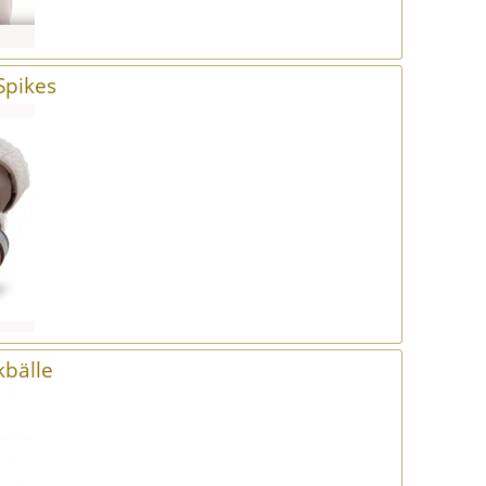
Spikes
kbälle