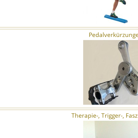
PEDALVERKÜRZUNGEN
BECKEN-/ RÜCKENSTÜTZGÜRTEL
Pedalverkürzung
Therapie-, Trigger-, Fas