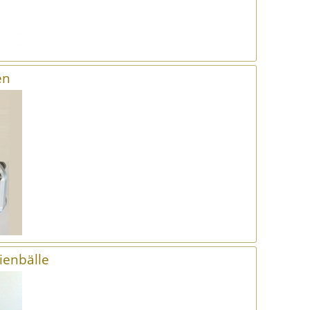
en
zienbälle