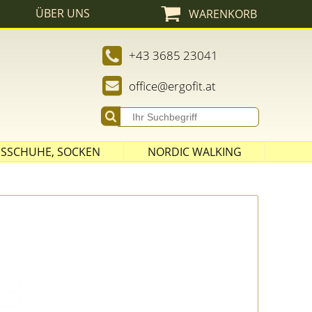
ÜBER UNS
WARENKORB
Admin
+43 3685 23041
office@ergofit.at
SSCHUHE, SOCKEN
NORDIC WALKING
STÖCKE
SPITZEN
ASPHALT PADS
GRIFFE UND SCHLAUFEN
ZUBEHÖR
AUSRÜSTUNG