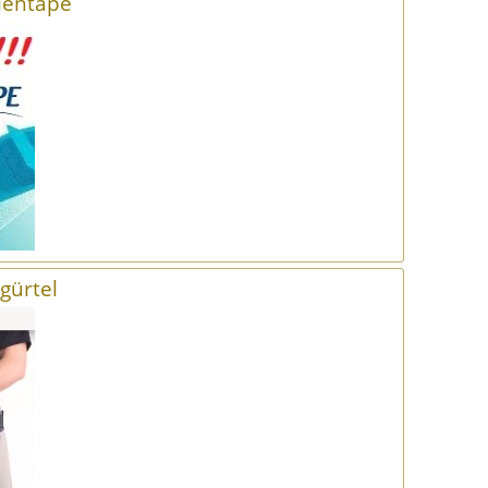
ientape
gürtel