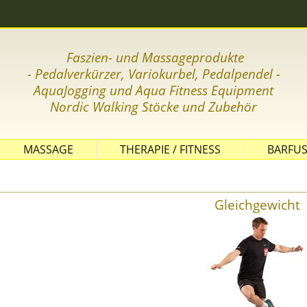
Faszien- und Massageprodukte
- Pedalverkürzer, Variokurbel, Pedalpendel -
AquaJogging und Aqua Fitness Equipment
Nordic Wal
king Stöcke und Zubehör
MASSAGE
THERAPIE / FITNESS
BARFUS
GLEICHGEWICHT
KOORDINATION
Gleichgewicht
FASZIENTRAINING
THERAPIEBÄLLE
THERAPIEBÄNDER
GYMNASTIKMATTEN
KLEINE THERAPIEGERÄTE