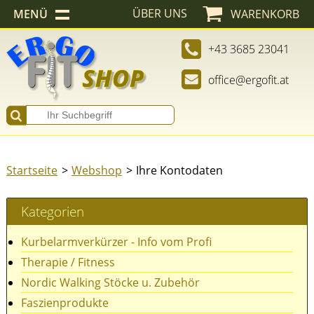
ÜBER UNS
MENÜ
WARENKORB
+43 3685 23041
office@ergofit.at
Startseite
Webshop
Ihre Kontodaten
Kategorien
Kurbelarmverkürzer - Info vom Profi
Therapie / Fitness
Nordic Walking Stöcke u. Zubehör
Faszienprodukte