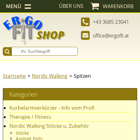
ÜBER UNS
MENÜ
WARENKORB
+43 3685 23041
office@ergofit.at
Startseite
Nordic Walking
Spitzen
Kategorien
Kurbelarmverkürzer - Info vom Profi
Therapie / Fitness
Nordic Walking Stöcke u. Zubehör
Stöcke
Asphalt Pads