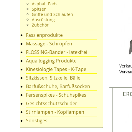
Asphalt Pads
Spitzen
Griffe und Schlaufen
Ausrüstung
Zubehör
Faszienprodukte
Massage - Schröpfen
FLOSSING-Bänder - latexfrei
Aqua Jogging Produkte
Verkau
Kinesiologie Tapes - K-Tape
Verkau
Sitzkissen, Sitzkeile, Bälle
Barfußschuhe, Barfußsocken
ERG
Fersenspikes - Schuhspikes
Gesichtsschutzschilder
Stirnlampen - Kopflampen
Sonstiges