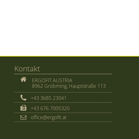
Kontakt
ERGOFIT AUSTRIA
8962 Gröbming, Hauptstraße 113
+43 3685 23041
+43 676 7005320
office@ergofit.at