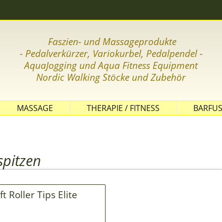
Faszien- und Massageprodukte
- Pedalverkürzer, Variokurbel, Pedalpendel -
AquaJogging und Aqua Fitness Equipment
Nordic Wal
king Stöcke und Zubehör
MASSAGE
THERAPIE / FITNESS
BARFUS
GLEICHGEWICHT
KOORDINATION
FASZIENTRAINING
spitzen
THERAPIEBÄLLE
THERAPIEBÄNDER
ft Roller Tips Elite
GYMNASTIKMATTEN
KLEINE THERAPIEGERÄTE