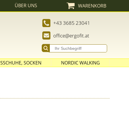
ÜBER UNS
WARENKORB
Admin
+43 3685 23041
office@ergofit.at
SSCHUHE, SOCKEN
NORDIC WALKING
STÖCKE
SPITZEN
ASPHALT PADS
GRIFFE UND SCHLAUFEN
ZUBEHÖR
AUSRÜSTUNG