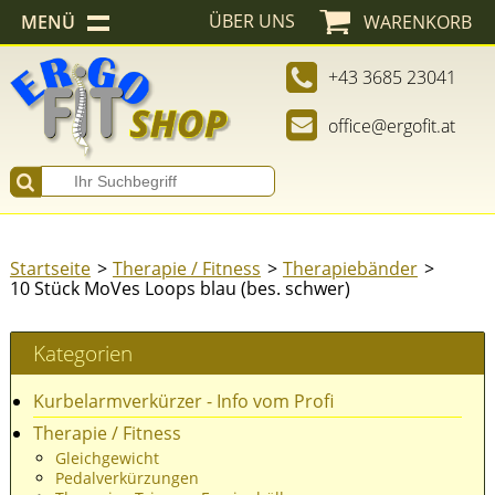
ÜBER UNS
MENÜ
WARENKORB
+43 3685 23041
office@ergofit.at
Startseite
Therapie / Fitness
Therapiebänder
10 Stück MoVes Loops blau (bes. schwer)
Kategorien
Kurbelarmverkürzer - Info vom Profi
Therapie / Fitness
Gleichgewicht
Pedalverkürzungen