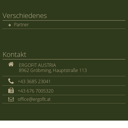
Verschiedenes
Partner
Kontakt
ERGOFIT AUSTRIA
8962 Gröbming, Hauptstraße 113
+43 3685 23041
+43 676 7005320
office@ergofit.at