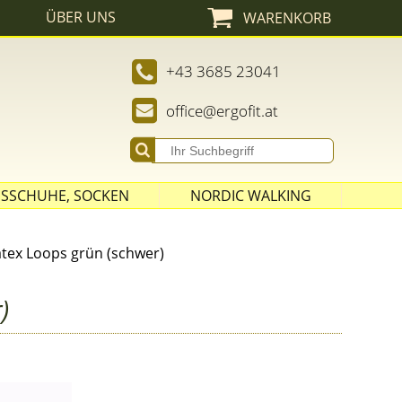
ÜBER UNS
WARENKORB
Admin
+43 3685 23041
office@ergofit.at
SSCHUHE, SOCKEN
NORDIC WALKING
STÖCKE
tex Loops grün (schwer)
SPITZEN
ASPHALT PADS
)
GRIFFE UND SCHLAUFEN
ZUBEHÖR
AUSRÜSTUNG