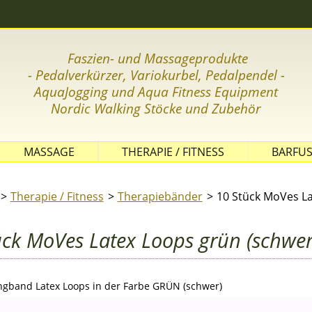
Faszien- und Massageprodukte
- Pedalverkürzer, Variokurbel, Pedalpendel -
AquaJogging und Aqua Fitness Equipment
Nordic Wal
king Stöcke und Zubehör
MASSAGE
THERAPIE / FITNESS
BARFUS
GLEICHGEWICHT
Therapie / Fitness
Therapiebänder
10 Stück MoVes La
KOORDINATION
FASZIENTRAINING
ück MoVes Latex Loops grün (schwer
THERAPIEBÄLLE
THERAPIEBÄNDER
GYMNASTIKMATTEN
ngband Latex Loops in der Farbe GRÜN (schwer)
KLEINE THERAPIEGERÄTE