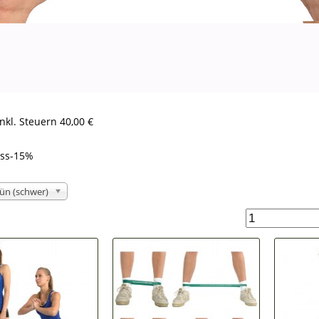
inkl. Steuern
40,00 €
ass-15%
ün (schwer)