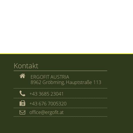
Kontakt
ERGOFIT AUSTRIA
8962 Gröbming, Hauptstraße 113
+43 3685 23041
+43 676 7005320
office@ergofit.at