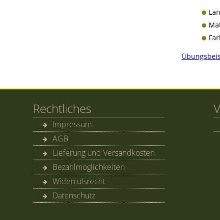
Län
Mat
Far
Übungsbeis
Rechtliches
V
Impressum
AGB
Lieferung und Versandkosten
Bezahlmöglichkeiten
Widerrufsrecht
Datenschutz