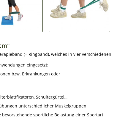
5cm"
erapieband (= Ringband), welches in vier verschiedenen
Anwendungen eingesetzt:
tionen bzw. Erkrankungen oder
lterblattfixatoren, Schultergürtel,…
ngsübungen unterschiedlicher Muskelgruppen
e bevorstehende sportliche Belastung einer Sportart