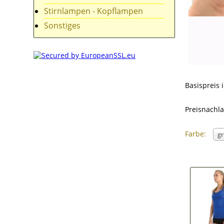
Stirnlampen - Kopflampen
Sonstiges
Basispreis 
Preisnachl
Farbe:
gr