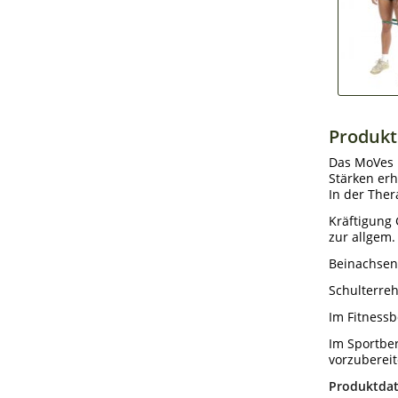
Produkt
Das MoVes L
Stärken erhä
In der The
Kräftigung 
zur allgem
Beinachsen
Schulterreh
Im Fitnessb
Im Sportber
vorzuberei
Produktdat