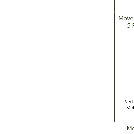
MoVes
- 5
Verk
Ver
Mo