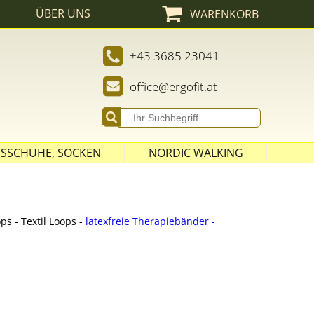
ÜBER UNS
WARENKORB
Admin
+43 3685 23041
office@ergofit.at
SSCHUHE, SOCKEN
NORDIC WALKING
STÖCKE
SPITZEN
ASPHALT PADS
ps - Textil Loops -
latexfreie Therapiebänder -
GRIFFE UND SCHLAUFEN
ZUBEHÖR
AUSRÜSTUNG