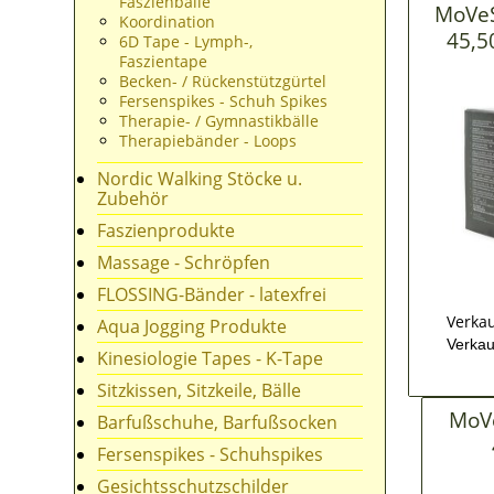
Faszienbälle
MoVeS
Koordination
45,5
6D Tape - Lymph-,
Faszientape
Becken- / Rückenstützgürtel
Fersenspikes - Schuh Spikes
Therapie- / Gymnastikbälle
Therapiebänder - Loops
Nordic Walking Stöcke u.
Zubehör
Faszienprodukte
Massage - Schröpfen
FLOSSING-Bänder - latexfrei
Verkau
Aqua Jogging Produkte
Verkau
Kinesiologie Tapes - K-Tape
Sitzkissen, Sitzkeile, Bälle
MoVe
Barfußschuhe, Barfußsocken
Fersenspikes - Schuhspikes
Gesichtsschutzschilder