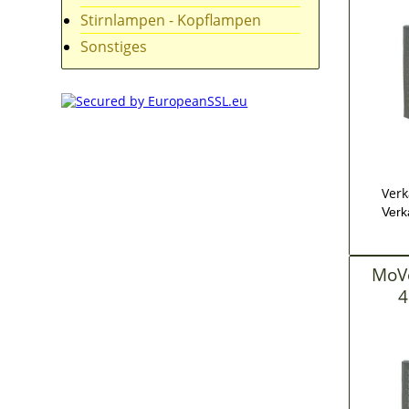
Stirnlampen - Kopflampen
Sonstiges
Verk
Verk
MoVe
4