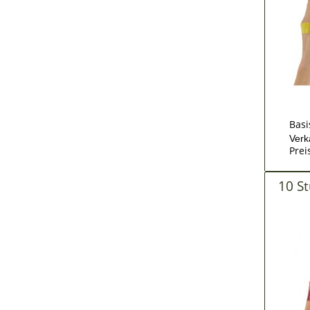
Basi
Verk
Prei
10 S