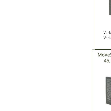
Verk
Verk
MoVeS
45,