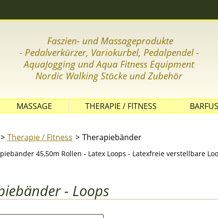
Faszien- und Massageprodukte
- Pedalverkürzer, Variokurbel, Pedalpendel -
AquaJogging und Aqua Fitness Equipment
Nordic Wal
king Stöcke und Zubehör
MASSAGE
THERAPIE / FITNESS
BARFUS
GLEICHGEWICHT
Therapie / Fitness
Therapiebänder
KOORDINATION
FASZIENTRAINING
piebänder 45,50m Rollen - Latex Loops - Latexfreie verstellbare Loo
THERAPIEBÄLLE
THERAPIEBÄNDER
piebänder - Loops
GYMNASTIKMATTEN
KLEINE THERAPIEGERÄTE